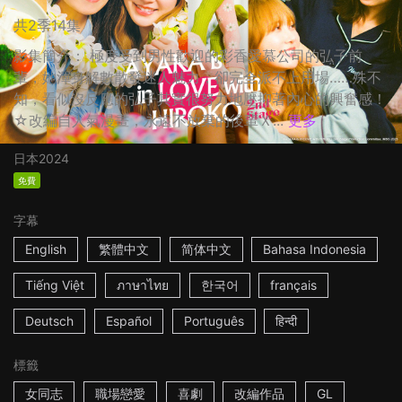
共2季14集
影集簡介： 極度受到男性歡迎的彩香愛慕公司的弘子前
輩，她渾身解數散發迷人魅力，卻完全派不上用場……殊不
知，看似沒反應的弘子其實很努力地壓抑著內心的興奮感！
☆改編自人氣漫畫，永遠不放棄的後輩Ｘ...
更多
日本
2024
免費
字幕
English
繁體中文
简体中文
Bahasa Indonesia
Tiếng Việt
ภาษาไทย
한국어
français
Deutsch
Español
Português
हिन्दी
標籤
女同志
職場戀愛
喜劇
改編作品
GL