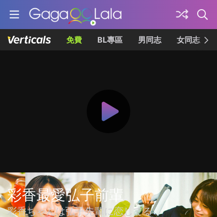
免費
BL專區
男同志
女同志
彩香最愛弘子前輩
彩香ちゃんは弘子先輩に恋してる