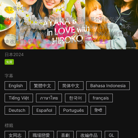
共2季14集
影集簡介： 極度受到男性歡迎的彩香愛慕公司的弘子前
輩，她渾身解數散發迷人魅力，卻完全派不上用場……殊不
知，看似沒反應的弘子其實很努力地壓抑著內心的興奮感！
☆改編自人氣漫畫，永遠不放棄的後輩Ｘ...
更多
日本
2024
免費
字幕
English
繁體中文
简体中文
Bahasa Indonesia
Tiếng Việt
ภาษาไทย
한국어
français
Deutsch
Español
Português
हिन्दी
標籤
女同志
職場戀愛
喜劇
改編作品
GL