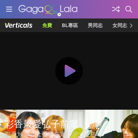
免費
BL專區
男同志
女同志
彩香最愛弘子前輩
彩香ちゃんは弘子先輩に恋してる