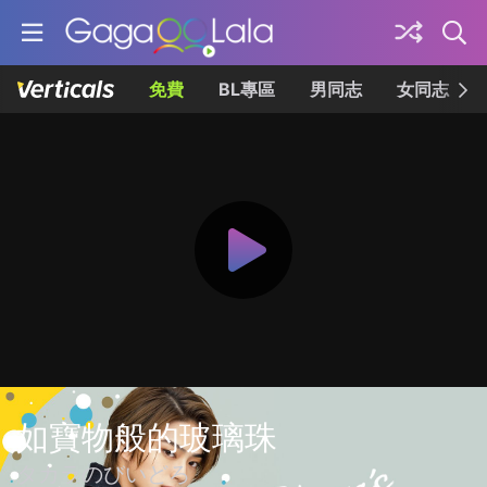
免費
BL專區
男同志
女同志
如寶物般的玻璃珠
タカラのびいどろ