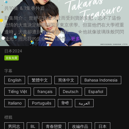
共10集 & 1集番外篇
影集簡介： 曾經在路邊哭泣而受到寶的安慰，忘不了這份
恩情的大進決定離開福岡至東京求學。但當他們在大學裡重
逢時，大進卻遭到寶的冷言相對…… ☆他就像玻璃珠般閃閃
發光，照亮我的生命 ☆《我們...
更多
日本
2024
首集免費
字幕
English
繁體中文
简体中文
Bahasa Indonesia
Tiếng Việt
français
Deutsch
Español
Italiano
Português
हिन्दी
العربية
標籤
男同志
BL
青春戀愛
改編作品
日本