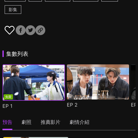
影集
集數列表
免費
EP
2
E
EP
1
預告
劇照
推薦影片
劇情介紹