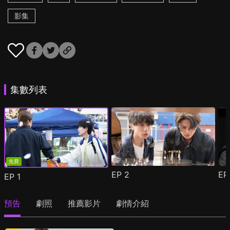
影集
集數列表
免費
EP
2
E
EP
1
預告
劇照
推薦影片
劇情介紹