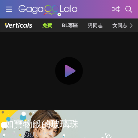
免費
BL專區
男同志
女同志
如寶物般的玻璃珠
タカラのびいどろ