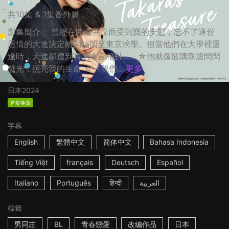
共10集 & 1集番外篇
影集簡介： 曾經在路邊哭泣而受到寶的安慰，忘不了這份
恩情的大進決定離開福岡至東京求學。但當他們在大學裡重
逢時，大進卻遭到寶的冷言相對…… ☆他就像玻璃珠般閃閃
發光，照亮我的生命 ☆《我們...
更多
日本
2024
首集免費
字幕
English
繁體中文
简体中文
Bahasa Indonesia
Tiếng Việt
français
Deutsch
Español
Italiano
Português
हिन्दी
العربية
標籤
男同志
BL
青春戀愛
改編作品
日本