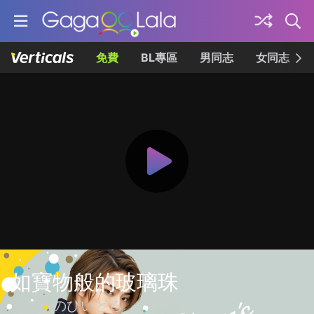
免費
BL專區
男同志
女同志
如寶物般的玻璃珠
タカラのびいどろ