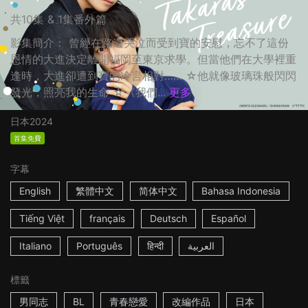
共10集 & 1集番外篇
影集簡介： 曾經在路邊哭泣而受到寶的安慰，忘不了這份
恩情的大進決定離開福岡至東京求學。但當他們在大學裡重
逢時，大進卻遭到寶的冷言相對…… ☆他就像玻璃珠般閃閃
發光，照亮我的生命 ☆《我們...
更多
日本
2024
首集免費
字幕
English
繁體中文
简体中文
Bahasa Indonesia
Tiếng Việt
français
Deutsch
Español
Italiano
Português
हिन्दी
العربية
標籤
男同志
BL
青春戀愛
改編作品
日本