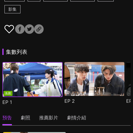
影集
集數列表
免費
EP
2
E
EP
1
預告
劇照
推薦影片
劇情介紹