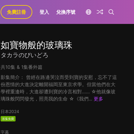
免費註冊
登入
兌換序號
如寶物般的玻璃珠
タカラのびいどろ
共10集 & 1集番外篇
影集簡介： 曾經在路邊哭泣而受到寶的安慰，忘不了這
份恩情的大進決定離開福岡至東京求學。但當他們在大
學裡重逢時，大進卻遭到寶的冷言相對…… ☆他就像玻
璃珠般閃閃發光，照亮我的生命 ☆《我們...
更多
日本
2024
首集免費
字幕