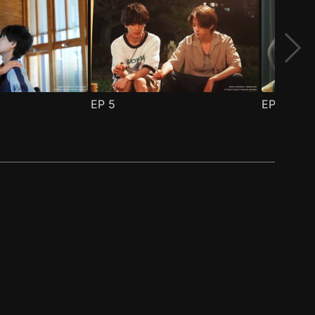
EP
5
EP
6