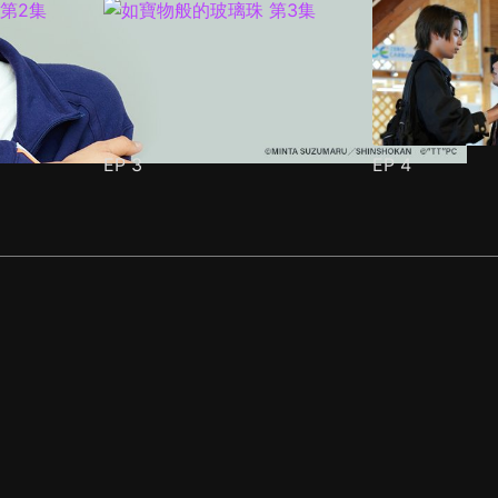
EP
3
EP
4