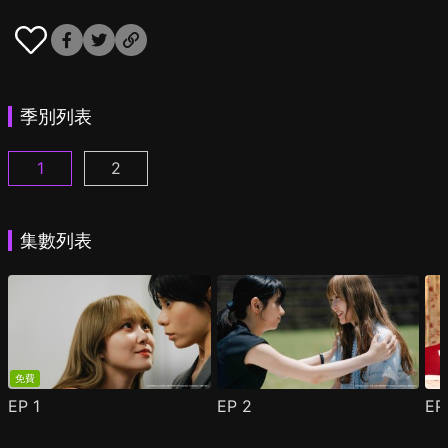
季別列表
1
2
彩香最愛弘子前輩 第1集
彩香最愛弘子前輩 第2季 第1集
(
)
(
)
集數列表
免費
EP
1
EP
2
E