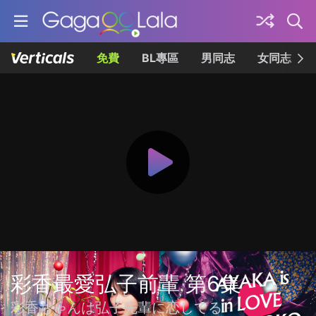
免費
BL專區
男同志
女同志
彩香最愛弘子前輩 第6集
彩香ちゃんは弘子先輩に恋してる