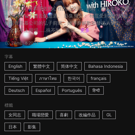
第6集： 彩香和理佐把心裡的話說開，同時，兩人也決定要
一起調查弘子過去的遭遇。 影集簡介： 極度受到男性歡迎
的彩香愛慕公司的弘子前輩，她渾身解數散發迷人魅力，卻
完全派不上用場……殊不知，看似...
更多
24m
日本
2024
字幕
English
繁體中文
简体中文
Bahasa Indonesia
Tiếng Việt
ภาษาไทย
한국어
français
Deutsch
Español
Português
हिन्दी
標籤
女同志
職場戀愛
喜劇
改編作品
GL
日本
影集