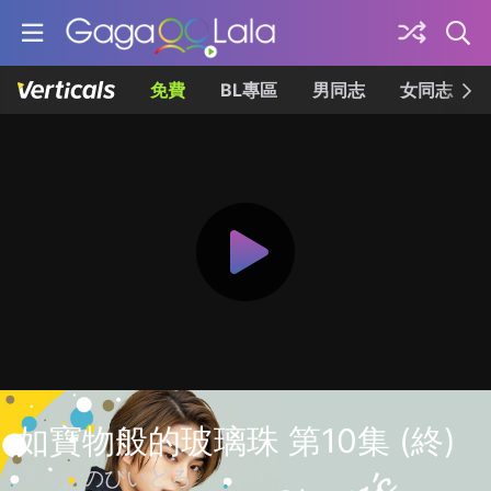
免費
BL專區
男同志
女同志
如寶物般的玻璃珠 第10集 (終)
タカラのびいどろ