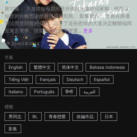
第10集： 大進得知母親出意外後就火速趕回家鄉，然而這
短暫的分離也讓他和寶感到煎熬。 影集簡介： 曾經在路邊
哭泣而受到寶的安慰，忘不了這份恩情的大進決定離開福岡
至東京求學。但當他們在大學裡重...
更多
23m
日本
2024
字幕
English
繁體中文
简体中文
Bahasa Indonesia
Tiếng Việt
français
Deutsch
Español
Italiano
Português
हिन्दी
العربية
標籤
男同志
BL
青春戀愛
改編作品
日本
影集