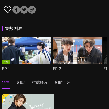
集數列表
免費
EP
1
EP
2
E
預告
劇照
推薦影片
劇情介紹