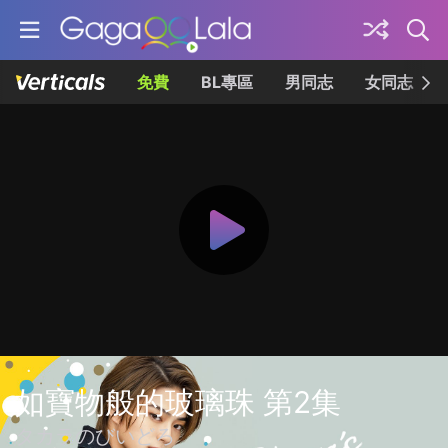
免費
BL專區
男同志
女同志
如寶物般的玻璃珠 第2集
タカラのびいどろ