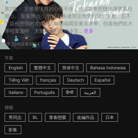
第2集： 大進發現寶的心情不佳，他決定要想辦法讓寶重拾
開心。 影集簡介： 曾經在路邊哭泣而受到寶的安慰，忘不
了這份恩情的大進決定離開福岡至東京求學。但當他們在大
學裡重逢時，大進卻遭到寶的冷言...
更多
23m
日本
2024
字幕
English
繁體中文
简体中文
Bahasa Indonesia
Tiếng Việt
français
Deutsch
Español
Italiano
Português
हिन्दी
العربية
標籤
男同志
BL
青春戀愛
改編作品
日本
影集