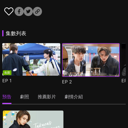
集數列表
免費
EP
1
E
EP
2
預告
劇照
推薦影片
劇情介紹