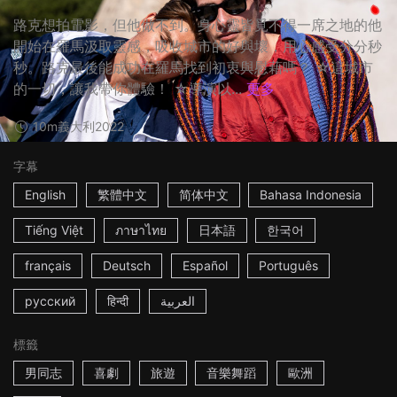
路克想拍電影，但他做不到。身心靈皆覓不得一席之地的他
開始在羅馬汲取靈感，吸收城市的好與壞，用心感受分分秒
秒。路克最後能成功在羅馬找到初衷與慰藉嗎？ ☆這城市
的一切，讓我帶你體驗！ ☆導演以...
更多
10m
義大利
2022
字幕
English
繁體中文
简体中文
Bahasa Indonesia
Tiếng Việt
ภาษาไทย
日本語
한국어
français
Deutsch
Español
Português
русский
हिन्दी
العربية
標籤
男同志
喜劇
旅遊
音樂舞蹈
歐洲