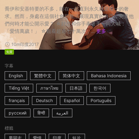
喬伊和安基特要的不多，能在一起直到永久就是唯一的奢
求。然而，身處在這個社會卻無法展現真實的自己，究竟他
們何時才能公開示愛？ ☆好想和你手牽著手一同大喊：
「愛情萬歲！」 ☆觀看超過七十萬次，...
更多
10m
印度
2017
免費
字幕
English
繁體中文
简体中文
Bahasa Indonesia
Tiếng Việt
ภาษาไทย
日本語
한국어
français
Deutsch
Español
Português
русский
हिन्दी
العربية
標籤
男同志
愛情
印度
短片