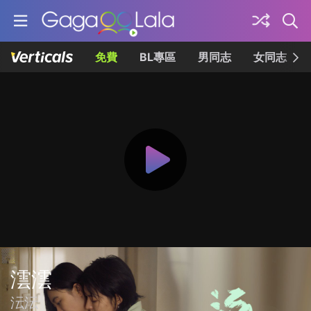
免費
BL專區
男同志
女同志
澐澐
沄沄