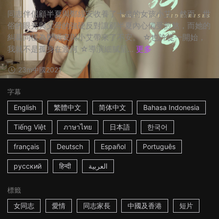
同志伴侶顧半夏與鄭綏安收養了十歲的女孩小艾，然而，世
俗的眼光與父母的強硬反對讓顧半夏內心備受煎熬，而她的
糾葛同樣為鄭綏安與小艾帶來了不安。 ☆也許從一開始，
我就不是孤身在渡河 ☆導演細膩呈...
更多
23m
中國
2021
字幕
English
繁體中文
简体中文
Bahasa Indonesia
Tiếng Việt
ภาษาไทย
日本語
한국어
français
Deutsch
Español
Português
русский
हिन्दी
العربية
標籤
女同志
愛情
同志家長
中國及香港
短片