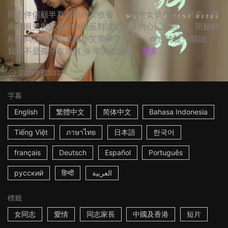
同志伴侶顧半夏與鄭綏安收養了十歲的女孩小艾，然而，世
俗的眼光與父母的強硬反對讓顧半夏內心備受煎熬，而她的
糾葛同樣為鄭綏安與小艾帶來了不安。 ☆也許從一開始，
我就不是孤身在渡河 ☆導演細膩呈...
更多
23m
中國
2021
字幕
English
繁體中文
简体中文
Bahasa Indonesia
Tiếng Việt
ภาษาไทย
日本語
한국어
français
Deutsch
Español
Português
русский
हिन्दी
العربية
標籤
女同志
愛情
同志家長
中國及香港
短片