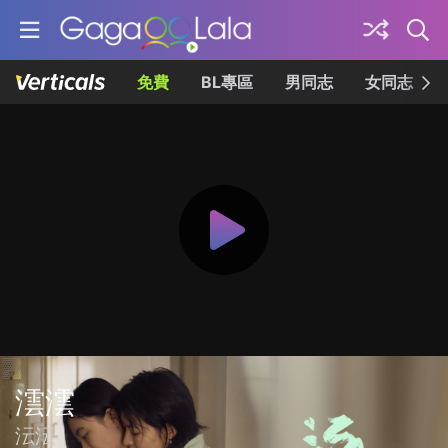
免費
BL專區
男同志
女同志
澐澐
沄沄