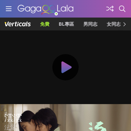
免費
BL專區
男同志
女同志
澐澐
沄沄