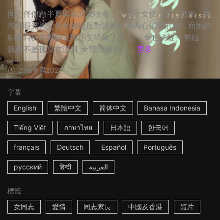
同志伴侶顧半夏與鄭綏安收養了十歲的女孩小艾，然而，世
俗的眼光與父母的強硬反對讓顧半夏內心備受煎熬，而她的
糾葛同樣為鄭綏安與小艾帶來了不安。 ☆也許從一開始，
我就不是孤身在渡河 ☆導演細膩呈...
更多
23m
中國
2021
字幕
English
繁體中文
简体中文
Bahasa Indonesia
Tiếng Việt
ภาษาไทย
日本語
한국어
français
Deutsch
Español
Português
русский
हिन्दी
العربية
標籤
女同志
愛情
同志家長
中國及香港
短片