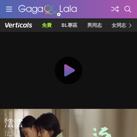
免費
BL專區
男同志
女同志
澐澐
沄沄