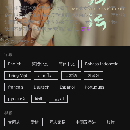
同志伴侶顧半夏與鄭綏安收養了十歲的女孩小艾，然而，世
俗的眼光與父母的強硬反對讓顧半夏內心備受煎熬，而她的
糾葛同樣為鄭綏安與小艾帶來了不安。 ☆也許從一開始，
我就不是孤身在渡河 ☆導演細膩呈...
更多
23m
中國
2021
字幕
English
繁體中文
简体中文
Bahasa Indonesia
Tiếng Việt
ภาษาไทย
日本語
한국어
français
Deutsch
Español
Português
русский
हिन्दी
العربية
標籤
女同志
愛情
同志家長
中國及香港
短片