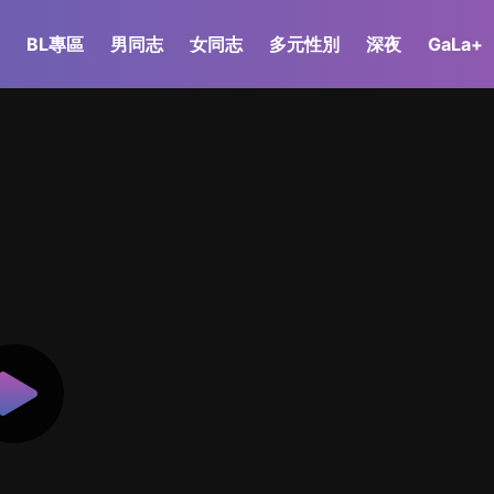
BL專區
男同志
女同志
多元性別
深夜
GaLa+