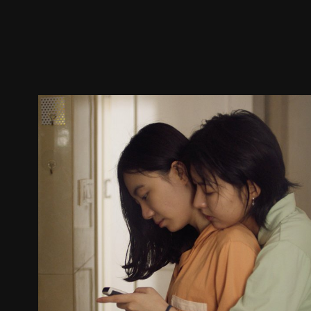
預告
劇照
推薦影片
劇情介紹