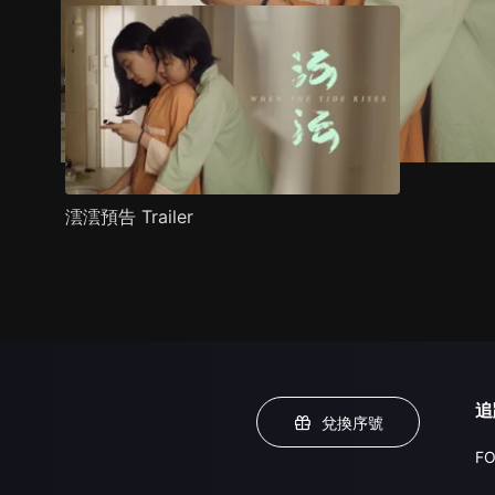
澐澐預告 Trailer
追
兌換序號
FO