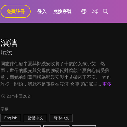
免費註冊
登入
兌換序號
澐澐
沄沄
同志伴侶顧半夏與鄭綏安收養了十歲的女孩小艾，然
而，世俗的眼光與父母的強硬反對讓顧半夏內心備受煎
熬，而她的糾葛同樣為鄭綏安與小艾帶來了不安。 ☆也
許從一開始，我就不是孤身在渡河 ☆導演細膩呈...
更多
23m
中國
2021
字幕
English
繁體中文
简体中文