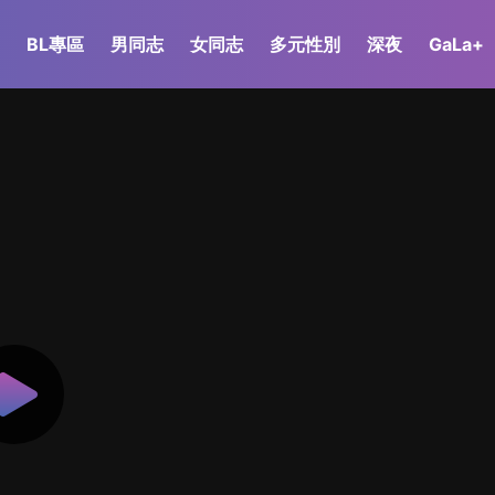
BL專區
男同志
女同志
多元性別
深夜
GaLa+