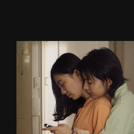
預告
劇照
推薦影片
劇情介紹