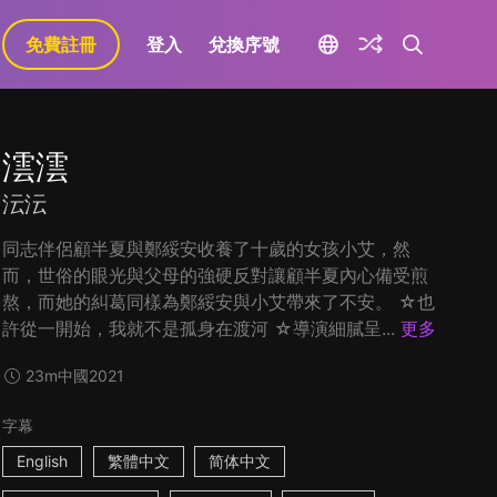
免費註冊
登入
兌換序號
澐澐
沄沄
同志伴侶顧半夏與鄭綏安收養了十歲的女孩小艾，然
而，世俗的眼光與父母的強硬反對讓顧半夏內心備受煎
熬，而她的糾葛同樣為鄭綏安與小艾帶來了不安。 ☆也
許從一開始，我就不是孤身在渡河 ☆導演細膩呈...
更多
23m
中國
2021
字幕
English
繁體中文
简体中文