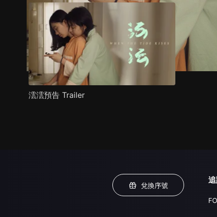
澐澐預告 Trailer
追
兌換序號
FO