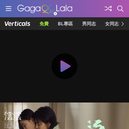
免費
BL專區
男同志
女同志
澐澐
沄沄