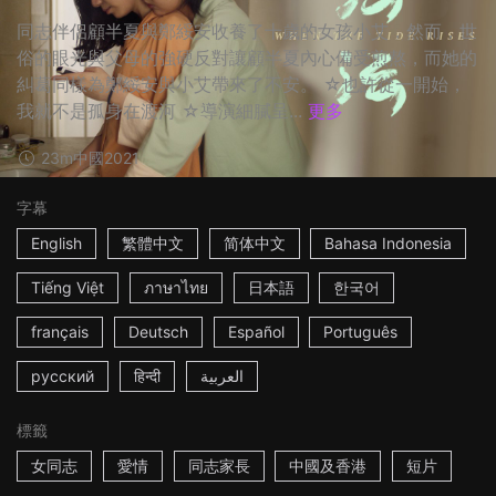
同志伴侶顧半夏與鄭綏安收養了十歲的女孩小艾，然而，世
俗的眼光與父母的強硬反對讓顧半夏內心備受煎熬，而她的
糾葛同樣為鄭綏安與小艾帶來了不安。 ☆也許從一開始，
我就不是孤身在渡河 ☆導演細膩呈...
更多
23m
中國
2021
字幕
English
繁體中文
简体中文
Bahasa Indonesia
Tiếng Việt
ภาษาไทย
日本語
한국어
français
Deutsch
Español
Português
русский
हिन्दी
العربية
標籤
女同志
愛情
同志家長
中國及香港
短片