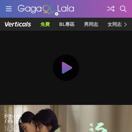
免費
BL專區
男同志
女同志
澐澐
沄沄