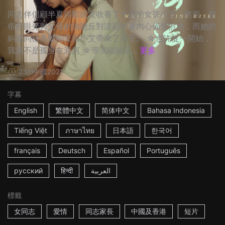
同志伴侶顧半夏與鄭綏安收養了十歲的女孩小艾，然而，世
俗的眼光與父母的強硬反對讓顧半夏內心備受煎熬，而她的
糾葛同樣為鄭綏安與小艾帶來了不安。 ☆也許從一開始，
我就不是孤身在渡河 ☆導演細膩呈...
更多
23m
中國
2021
字幕
English
繁體中文
简体中文
Bahasa Indonesia
Tiếng Việt
ภาษาไทย
日本語
한국어
français
Deutsch
Español
Português
русский
हिन्दी
العربية
標籤
女同志
愛情
同志家長
中國及香港
短片