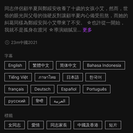
同志伴侶顧半夏與鄭綏安收養了十歲的女孩小艾，然而，世
俗的眼光與父母的強硬反對讓顧半夏內心備受煎熬，而她的
糾葛同樣為鄭綏安與小艾帶來了不安。 ☆也許從一開始，
我就不是孤身在渡河 ☆導演細膩呈...
更多
23m
中國
2021
字幕
English
繁體中文
简体中文
Bahasa Indonesia
Tiếng Việt
ภาษาไทย
日本語
한국어
français
Deutsch
Español
Português
русский
हिन्दी
العربية
標籤
女同志
愛情
同志家長
中國及香港
短片