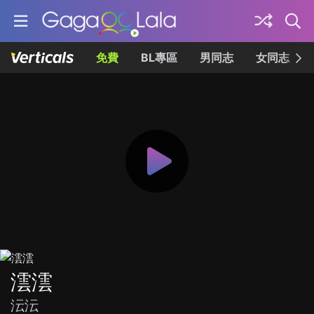
免費
BL專區
男同志
女同志
澐澐
沄沄