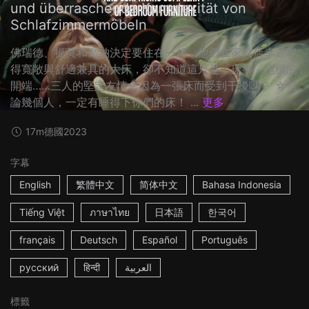
und überraschende Komplexität von
Schlafzimmermöbeln
佛瑞德、提莫和喬納決定要住在一起，他們在家具店幸運尋
得寬敞與舒適兼具的大床，卻不知道這只是「床事」危機的
開端……三人的堅定友情會因為一張床而受到干擾嗎？ ☆無
論幾個人，一定有睡得下你們的床！ ...
更多
17m
德國
2023
字幕
English
繁體中文
简体中文
Bahasa Indonesia
Tiếng Việt
ภาษาไทย
日本語
한국어
français
Deutsch
Español
Português
русский
हिन्दी
العربية
標籤