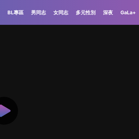
BL專區
男同志
女同志
多元性別
深夜
GaLa+