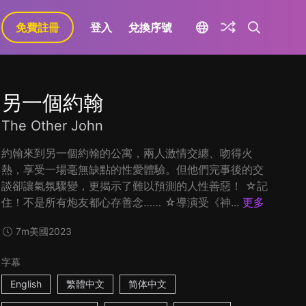
免費註冊
登入
兌換序號
另一個約翰
The Other John
約翰來到另一個約翰的公寓，兩人激情交纏、吻得火
熱，享受一場毫無缺點的性愛體驗。但他們完事後的交
談卻讓氣氛驟變，更揭示了難以預測的人性善惡！ ☆記
住！不是所有炮友都心存善念…… ☆導演受《神...
更多
7m
美國
2023
字幕
English
繁體中文
简体中文