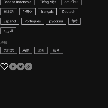
Bahasa Indonesia
Tiếng Việt
ภาษาไทย
日本語
한국어
français
Deutsch
Español
Português
русский
हिन्दी
العربية
標籤
男同志
約炮
北美
短片