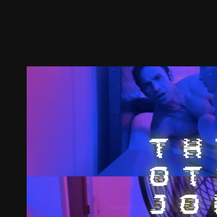
預告
劇照
推薦影片
劇情介紹