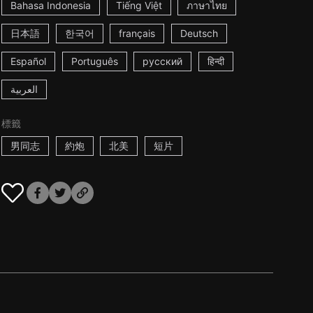
Bahasa Indonesia
Tiếng Việt
ภาษาไทย
日本語
한국어
français
Deutsch
Español
Português
русский
हिन्दी
العربية
標籤
男同志
約炮
北美
短片