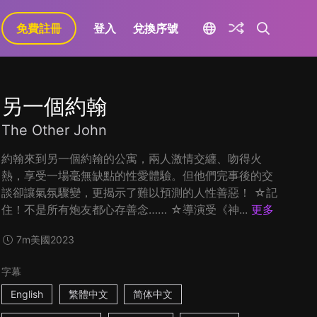
免費註冊
登入
兌換序號
另一個約翰
The Other John
約翰來到另一個約翰的公寓，兩人激情交纏、吻得火
熱，享受一場毫無缺點的性愛體驗。但他們完事後的交
談卻讓氣氛驟變，更揭示了難以預測的人性善惡！ ☆記
住！不是所有炮友都心存善念…… ☆導演受《神...
更多
7m
美國
2023
字幕
English
繁體中文
简体中文