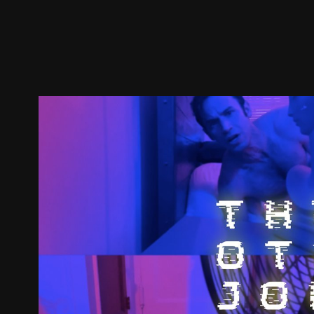
預告
劇照
推薦影片
劇情介紹