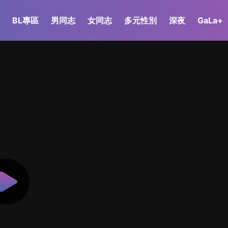
BL專區
男同志
女同志
多元性別
深夜
GaLa+