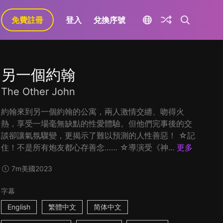
免費註冊
登入
兌換序號
另一個約翰
The Other John
約翰來到另一個約翰的公寓，兩人激情交纏、吻得火
熱，享受一場毫無缺點的性愛體驗。但他們完事後的交
談卻讓氣氛驟變，更揭示了難以預測的人性善惡！ ☆記
住！不是所有炮友都心存善念…… ☆導演受《神...
更多
7m
美國
2023
字幕
English
繁體中文
简体中文