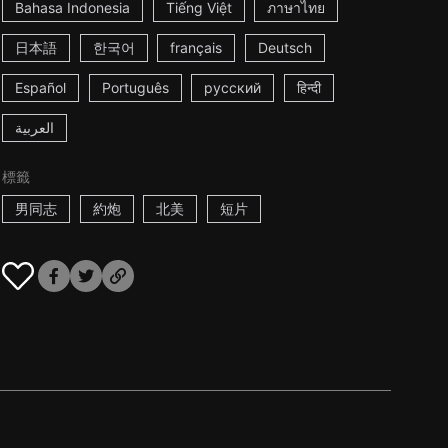
Bahasa Indonesia
Tiếng Việt
ภาษาไทย
日本語
한국어
français
Deutsch
Español
Português
русский
हिन्दी
العربية
標籤
男同志
約炮
北美
短片