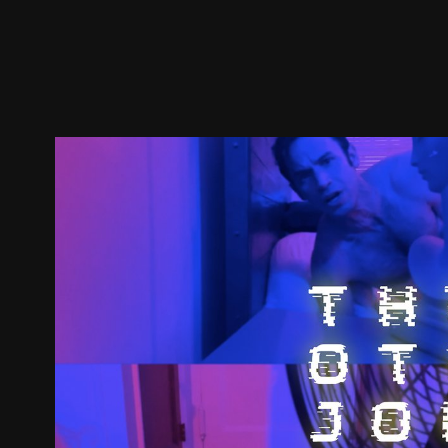
預告
劇照
推薦影片
劇情介紹