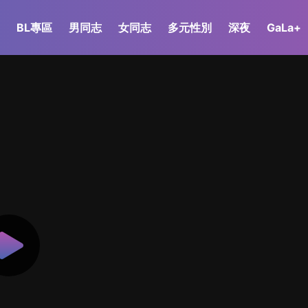
BL專區
男同志
女同志
多元性別
深夜
GaLa+