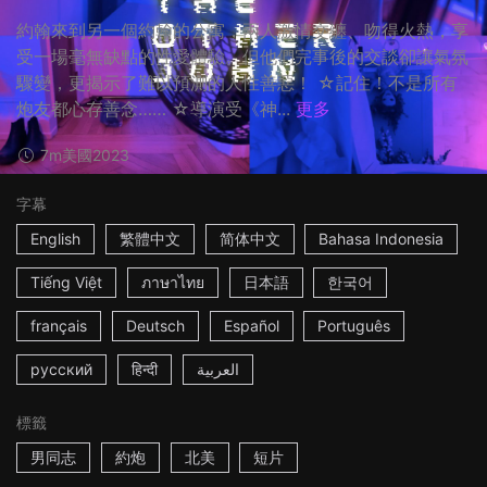
約翰來到另一個約翰的公寓，兩人激情交纏、吻得火熱，享
受一場毫無缺點的性愛體驗。但他們完事後的交談卻讓氣氛
驟變，更揭示了難以預測的人性善惡！ ☆記住！不是所有
炮友都心存善念…… ☆導演受《神...
更多
7m
美國
2023
字幕
English
繁體中文
简体中文
Bahasa Indonesia
Tiếng Việt
ภาษาไทย
日本語
한국어
français
Deutsch
Español
Português
русский
हिन्दी
العربية
標籤
男同志
約炮
北美
短片