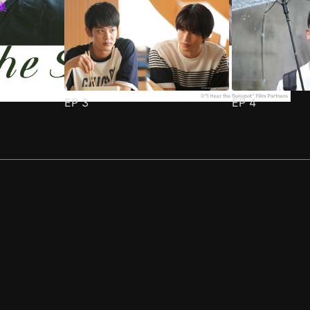
EP
3
EP
4