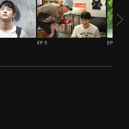
EP
5
EP
6