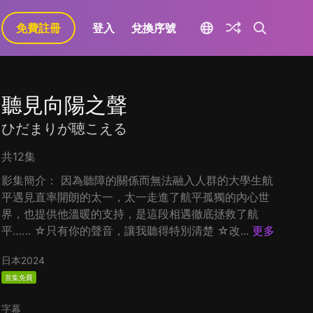
免費註冊
登入
兌換序號
聽見向陽之聲
ひだまりが聴こえる
共12集
影集簡介： 因為聽障的關係而無法融入人群的大學生航
平遇見直率開朗的太一，太一走進了航平孤獨的內心世
界，也提供他溫暖的支持，是這段相遇徹底拯救了航
平…… ☆只有你的聲音，讓我聽得特別清楚 ☆改...
更多
日本
2024
首集免費
字幕