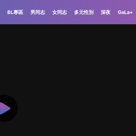
BL專區
男同志
女同志
多元性別
深夜
GaLa+