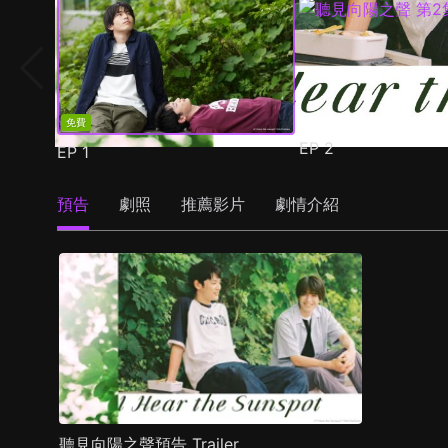
免費
EP
2
EP
1
預告
劇照
推薦影片
劇情介紹
聽見向陽之聲預告 Trailer