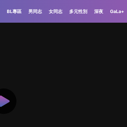
BL專區
男同志
女同志
多元性別
深夜
GaLa+