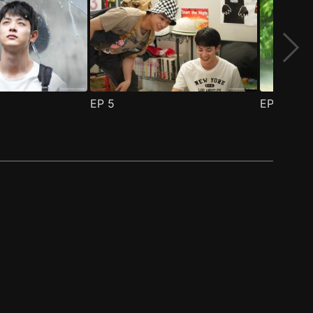
EP
5
EP
6