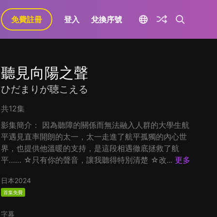
免費註冊
登入
兌換序號
聽見向陽之聲
ひだまりが聴こえる
共12集
影集簡介： 因為聽障的關係而無法融入人群的大學生航
平遇見直率開朗的太一，太一走進了航平孤獨的內心世
界，也提供他溫暖的支持，是這段相遇徹底拯救了航
平…… ☆只有你的聲音，讓我聽得特別清楚 ☆改...
更多
日本
2024
首集免費
字幕