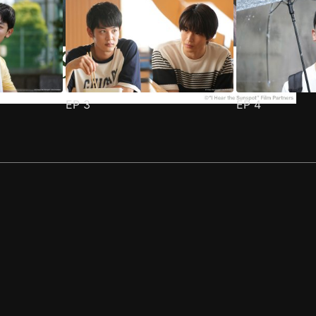
EP
3
EP
4