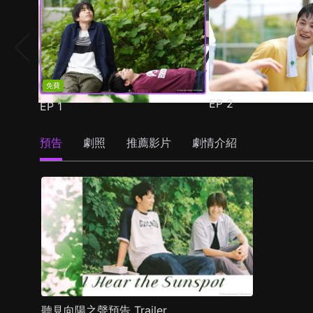
免費
EP
2
EP
1
預告
劇照
推薦影片
劇情介紹
聽見向陽之聲預告 Trailer