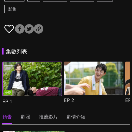
影集
集數列表
免費
EP
2
E
EP
1
預告
劇照
推薦影片
劇情介紹