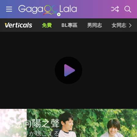
免費
BL專區
男同志
女同志
聽見向陽之聲
ひだまりが聴こえる