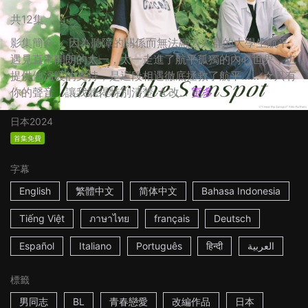
共12集
影集簡介： 因為聽障的關係而無法融入人群的大學生航平
遇見直率開朗的太一，太一走進了航平孤獨的內心世界，也
提供他溫暖的支持，是這段相遇徹底拯救了航平…… ☆只有
你的聲音，讓我聽得特別清楚 ☆改...
更多
日本
2024
首集免費
字幕
English
繁體中文
简体中文
Bahasa Indonesia
Tiếng Việt
ภาษาไทย
français
Deutsch
Español
Italiano
Português
हिन्दी
العربية
標籤
男同志
BL
青春戀愛
改編作品
日本