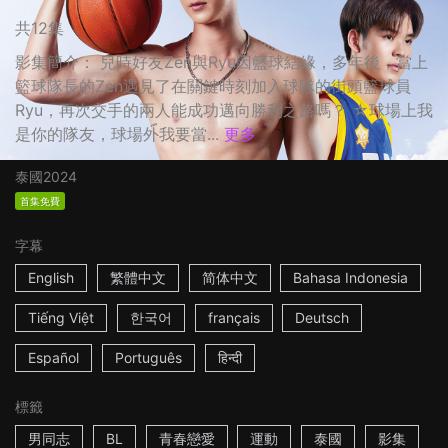
共12集
影集簡介： 兒時好友Zen與Ryu因籃球結緣，多年後，當上
籃球隊長的Zen遇見了在關鍵時刻加入球隊的街頭籃球員
Ryu，再次交手的兩人能成功邁向勝利之路嗎？ ☆球場上我
是你的隊友，球場外我要當...
更多
泰國
2024
首集免費
字幕
English
繁體中文
简体中文
Bahasa Indonesia
Tiếng Việt
한국어
français
Deutsch
Español
Português
हिन्दी
標籤
男同志
BL
青春戀愛
運動
泰國
影集