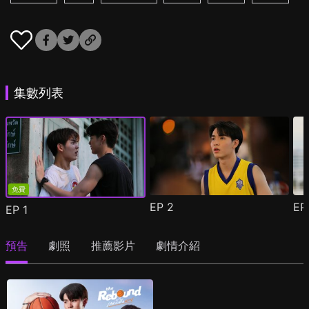
集數列表
免費
EP
2
E
EP
1
預告
劇照
推薦影片
劇情介紹