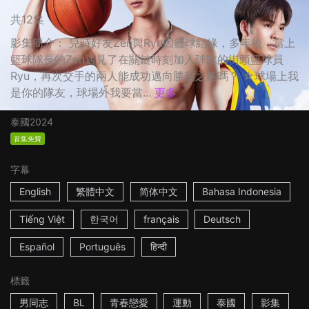
共12集
影集簡介： 兒時好友Zen與Ryu因籃球結緣，多年後，當上
籃球隊長的Zen遇見了在關鍵時刻加入球隊的街頭籃球員
Ryu，再次交手的兩人能成功邁向勝利之路嗎？ ☆球場上我
是你的隊友，球場外我要當...
更多
泰國
2024
首集免費
字幕
English
繁體中文
简体中文
Bahasa Indonesia
Tiếng Việt
한국어
français
Deutsch
Español
Português
हिन्दी
標籤
男同志
BL
青春戀愛
運動
泰國
影集