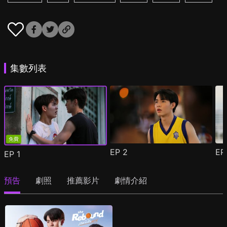
集數列表
免費
EP
2
E
EP
1
預告
劇照
推薦影片
劇情介紹