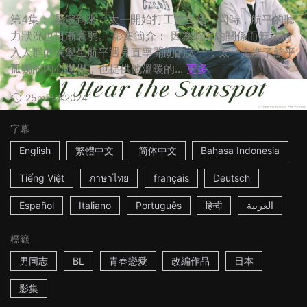
第4集： 暑假到來，太一開始打工的生活，同時，航平的聽
力狀況也日漸衰弱。 影集簡介： 因為聽障的關係而無法融
入人群的大學生航平遇見直率開朗的太一，太一走進了航平
孤獨的內心世界，也提供他溫暖的...
更多
25m
日本
2024
字幕
English
繁體中文
简体中文
Bahasa Indonesia
Tiếng Việt
ภาษาไทย
français
Deutsch
Español
Italiano
Português
हिन्दी
العربية
標籤
男同志
BL
青春戀愛
改編作品
日本
影集