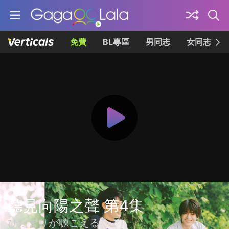
免費
BL專區
男同志
女同志
聽見向陽之聲 第4集
ひだまりが聴こえる