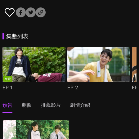
集數列表
免費
EP
1
EP
2
E
預告
劇照
推薦影片
劇情介紹