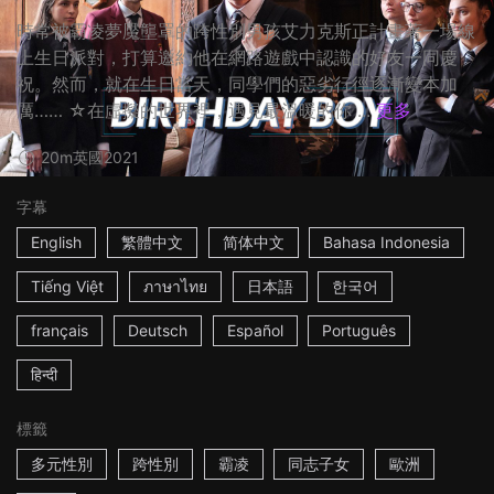
時常被霸凌夢魘壟罩的跨性別男孩艾力克斯正計畫著一場線
上生日派對，打算邀約他在網路遊戲中認識的好友一同慶
祝。然而，就在生日當天，同學們的惡劣行徑逐漸變本加
厲…… ☆在虛擬的世界裡，遇見最溫暖的你 ...
更多
20m
英國
2021
字幕
English
繁體中文
简体中文
Bahasa Indonesia
Tiếng Việt
ภาษาไทย
日本語
한국어
français
Deutsch
Español
Português
हिन्दी
標籤
多元性別
跨性別
霸凌
同志子女
歐洲