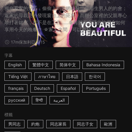
獨自看家的兒子，偷偷上約炮網站敲定與陌生男人的約會；
返家的母親意外發現窗台上的菸灰；而辦公室裡的父親專心
敲打著鍵盤，卻不是在工作……各有難言之隱的他們會如何
享用今天的晚餐？ ☆家人之間，可以有秘...
更多
17m
保加利亞
2015
字幕
English
繁體中文
简体中文
Bahasa Indonesia
Tiếng Việt
ภาษาไทย
日本語
한국어
français
Deutsch
Español
Português
русский
हिन्दी
العربية
標籤
男同志
約炮
同志家長
同志子女
歐洲