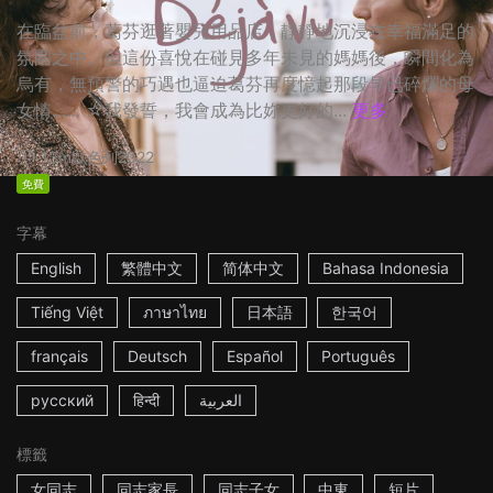
在臨盆前，葛芬逛著嬰兒用品店，靜靜地沉浸在幸福滿足的
氛圍之中。但這份喜悅在碰見多年未見的媽媽後，瞬間化為
烏有，無預警的巧遇也逼迫葛芬再度憶起那段早已碎爛的母
女情…… ☆我發誓，我會成為比妳更好的...
更多
13m
以色列
2022
免費
字幕
English
繁體中文
简体中文
Bahasa Indonesia
Tiếng Việt
ภาษาไทย
日本語
한국어
français
Deutsch
Español
Português
русский
हिन्दी
العربية
標籤
女同志
同志家長
同志子女
中東
短片