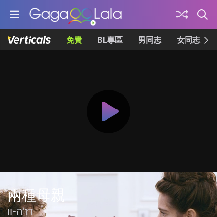
免費
BL專區
男同志
女同志
兩種母親
דז’ה-וו