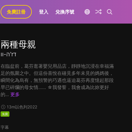
免費註冊
登入
兌換序號
兩種母親
דז’ה-וו
在臨盆前，葛芬逛著嬰兒用品店，靜靜地沉浸在幸福滿
足的氛圍之中。但這份喜悅在碰見多年未見的媽媽後，
瞬間化為烏有，無預警的巧遇也逼迫葛芬再度憶起那段
早已碎爛的母女情…… ☆我發誓，我會成為比妳更好
的...
更多
13m
以色列
2022
免費
字幕