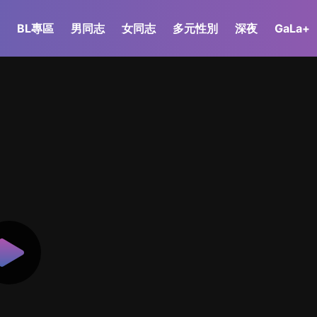
BL專區
男同志
女同志
多元性別
深夜
GaLa+