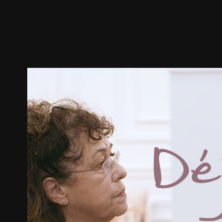
預告
劇照
推薦影片
劇情介紹