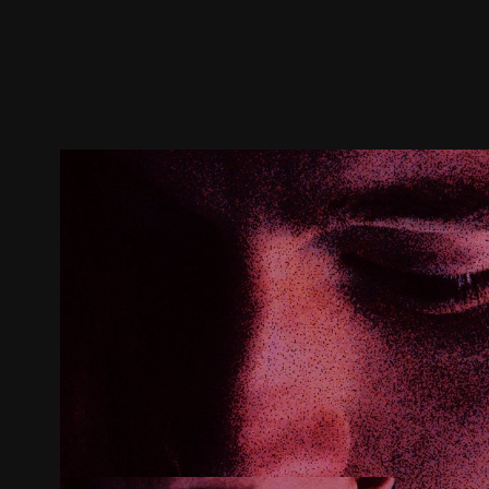
預告
劇照
推薦影片
劇情介紹