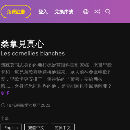
免費註冊
登入
兌換序號
桑拿見真心
Les corneilles blanches
隱藏著同志身份的弗拉德從莫斯科回到家鄉，老哥里歐
卡和一幫兄弟歡喜地迎接他歸來。眾人前往桑拿暢飲作
樂，里歐卡更安排了一個神秘的「驚喜」要給弗拉
德…… ☆身陷恐同世界的他，是否能頭也不回地離開？
更多
16m
法國/愛沙尼亞
2023
字幕
English
繁體中文
简体中文