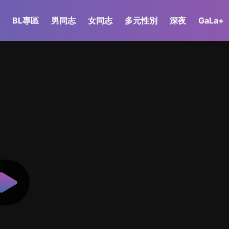
BL專區
男同志
女同志
多元性別
深夜
GaLa+