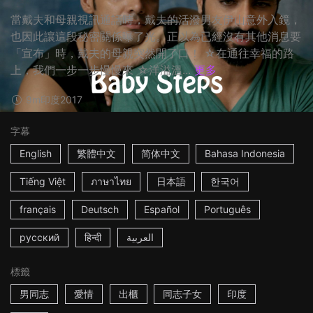
當戴夫和母親視訊通話時，戴夫的活潑男友伊山意外入鏡，
也因此讓這段秘密關係曝了光。正以為已經沒有其他消息要
「宣布」時，戴夫的母親突然開了口！ ☆在通往幸福的路
上，我們一步一步慢慢來 ☆洋溢溫...
更多
9m
印度
2017
字幕
English
繁體中文
简体中文
Bahasa Indonesia
Tiếng Việt
ภาษาไทย
日本語
한국어
français
Deutsch
Español
Português
русский
हिन्दी
العربية
標籤
男同志
愛情
出櫃
同志子女
印度