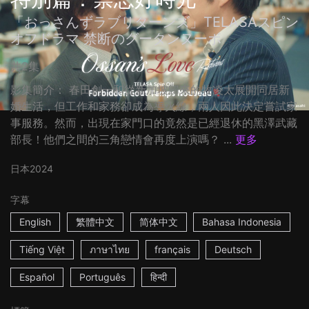
「おっさんずラブリターンズ」TELASAスピン
オフドラマ 禁断のグータンヌーボ
共2集
影集簡介： 春田創一和從新加坡歸來的牧凌太展開同居新
婚生活，但工作和家務卻成為導火線，兩人因此決定嘗試家
事服務。然而，出現在家門口的竟然是已經退休的黑澤武藏
部長！他們之間的三角戀情會再度上演嗎？ ...
更多
日本
2024
字幕
English
繁體中文
简体中文
Bahasa Indonesia
Tiếng Việt
ภาษาไทย
français
Deutsch
Español
Português
हिन्दी