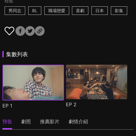
標籤
男同志
BL
職場戀愛
喜劇
日本
影集
集數列表
EP
2
EP
1
預告
劇照
推薦影片
劇情介紹