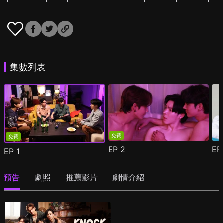
集數列表
免費
免費
EP
2
E
EP
1
預告
劇照
推薦影片
劇情介紹