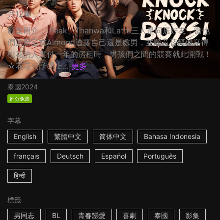
共12集
影集簡介： Peak、Thanwa和Latte三人是同居好友，當他
們的新室友Almond透露自己還是處男，並願意替幫他覓得
桃花的人支付一年的房租時，男孩們之間的競賽就此開戰！
☆花花公子遇上...
更多
泰國
2024
部分免費
字幕
English
繁體中文
简体中文
Bahasa Indonesia
français
Deutsch
Español
Português
हिन्दी
標籤
男同志
BL
青春戀愛
喜劇
泰國
影集