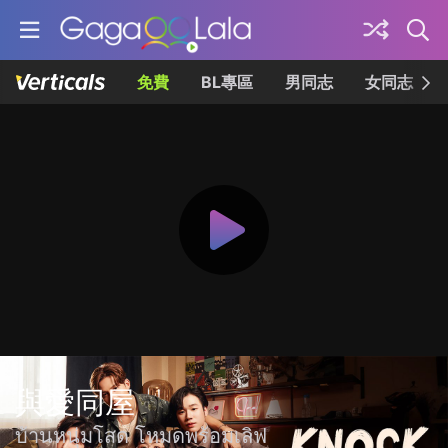
免費
BL專區
男同志
女同志
與愛同屋
บ้านหนุ่มโสด โหมดพร้อมเลิฟ