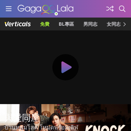
免費
BL專區
男同志
女同志
與愛同屋
บ้านหนุ่มโสด โหมดพร้อมเลิฟ