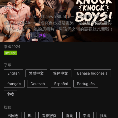
共12集
影集簡介： Peak、Thanwa和Latte三人是同居好友，當他
們的新室友Almond透露自己還是處男，並願意替幫他覓得
桃花的人支付一年的房租時，男孩們之間的競賽就此開戰！
☆花花公子遇上...
更多
泰國
2024
部分免費
字幕
English
繁體中文
简体中文
Bahasa Indonesia
français
Deutsch
Español
Português
हिन्दी
標籤
男同志
BL
青春戀愛
喜劇
泰國
影集