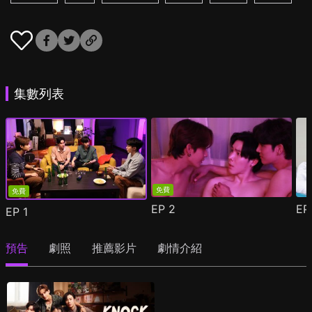
集數列表
免費
免費
EP
2
E
EP
1
預告
劇照
推薦影片
劇情介紹