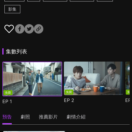
影集
集數列表
免費
免
免費
EP
2
E
EP
1
預告
劇照
推薦影片
劇情介紹