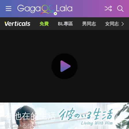
免費
BL專區
男同志
女同志
有他在的生活
彼のいる生活