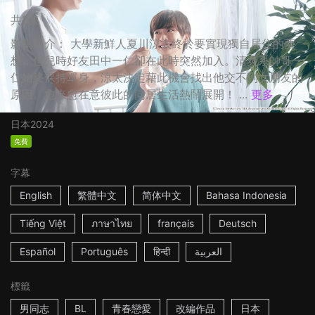
共8集
影集簡介： 大學新鮮人夏川涼太終於要實現獨自居住的夢
想，但兒時好友田中一仁卻在此時突然加入。清爽系帥哥一
仁始終保持單身，涼太決定藉此機會找出他交不到女朋友的
原因。愈來愈在意彼此的同居生活熱鬧展開！ ...
更多
日本
2024
免費
字幕
English
繁體中文
简体中文
Bahasa Indonesia
Tiếng Việt
ภาษาไทย
français
Deutsch
Español
Português
हिन्दी
العربية
標籤
男同志
BL
青春戀愛
改編作品
日本