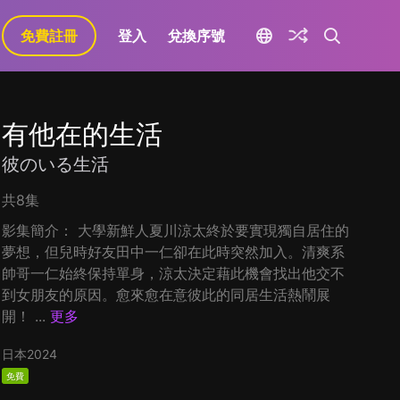
免費註冊
登入
兌換序號
有他在的生活
彼のいる生活
共8集
影集簡介： 大學新鮮人夏川涼太終於要實現獨自居住的
夢想，但兒時好友田中一仁卻在此時突然加入。清爽系
帥哥一仁始終保持單身，涼太決定藉此機會找出他交不
到女朋友的原因。愈來愈在意彼此的同居生活熱鬧展
開！ ...
更多
日本
2024
免費