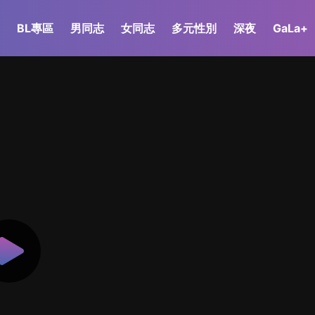
BL專區
男同志
女同志
多元性別
深夜
GaLa+