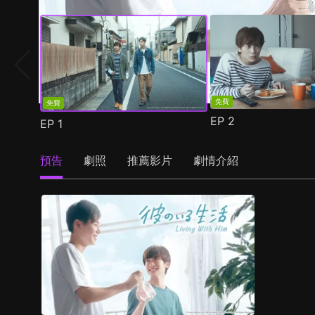
免費
免費
EP
2
EP
1
預告
劇照
推薦影片
劇情介紹