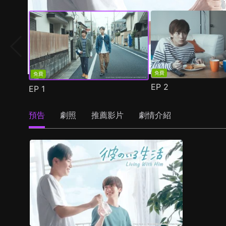
免費
免費
EP
2
EP
1
預告
劇照
推薦影片
劇情介紹