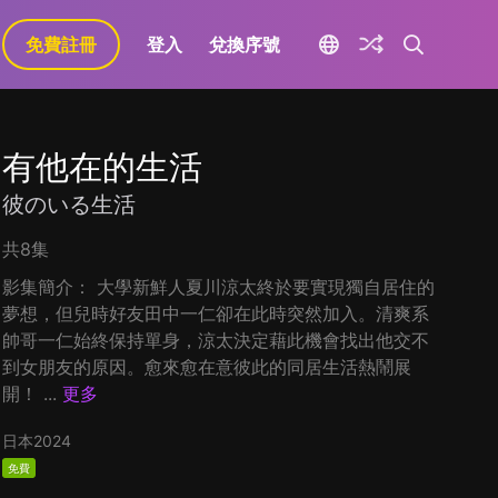
免費註冊
登入
兌換序號
有他在的生活
彼のいる生活
共8集
影集簡介： 大學新鮮人夏川涼太終於要實現獨自居住的
夢想，但兒時好友田中一仁卻在此時突然加入。清爽系
帥哥一仁始終保持單身，涼太決定藉此機會找出他交不
到女朋友的原因。愈來愈在意彼此的同居生活熱鬧展
開！ ...
更多
日本
2024
免費