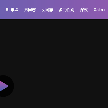
BL專區
男同志
女同志
多元性別
深夜
GaLa+