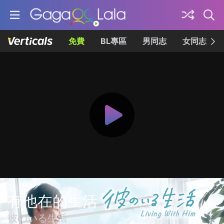
免費
BL專區
男同志
女同志
有他在的生活
彼のいる生活