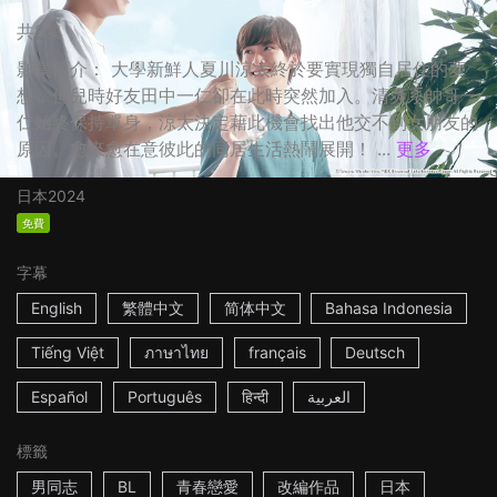
共8集
影集簡介： 大學新鮮人夏川涼太終於要實現獨自居住的夢
想，但兒時好友田中一仁卻在此時突然加入。清爽系帥哥一
仁始終保持單身，涼太決定藉此機會找出他交不到女朋友的
原因。愈來愈在意彼此的同居生活熱鬧展開！ ...
更多
日本
2024
免費
字幕
English
繁體中文
简体中文
Bahasa Indonesia
Tiếng Việt
ภาษาไทย
français
Deutsch
Español
Português
हिन्दी
العربية
標籤
男同志
BL
青春戀愛
改編作品
日本