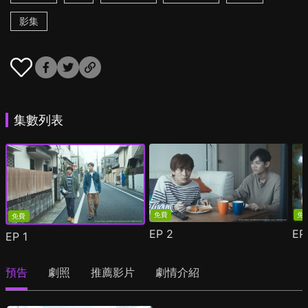
影集
集數列表
免費
免
免費
EP
2
E
EP
1
預告
劇照
推薦影片
劇情介紹