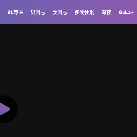
BL專區
男同志
女同志
多元性別
深夜
GaLa+