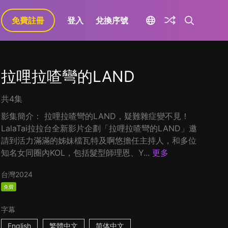
免費註冊
登入
兌換序號
拉哩拉喳彎的LAND
共4集
影集簡介： 拉哩拉喳彎的LAND，疑難雜症變不見！
LalaTai拉拉台全新影片企劃「拉哩拉喳彎的LAND」邀
請到活力滿滿的姊妹檔瓦特及啊悠擔任主持人，和多位
知名女同圈內KOL，包括髮型師理恩、Y...
更多
台灣
2024
免費
字幕
English
繁體中文
简体中文