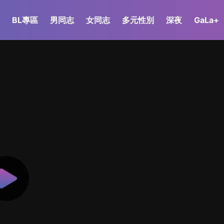
BL專區
男同志
女同志
多元性別
深夜
GaLa+