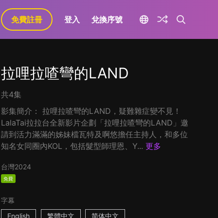
免費註冊
登入
兌換序號
拉哩拉喳彎的LAND
共4集
影集簡介： 拉哩拉喳彎的LAND，疑難雜症變不見！
LalaTai拉拉台全新影片企劃「拉哩拉喳彎的LAND」邀
請到活力滿滿的姊妹檔瓦特及啊悠擔任主持人，和多位
知名女同圈內KOL，包括髮型師理恩、Y...
更多
台灣
2024
免費
字幕
English
繁體中文
简体中文