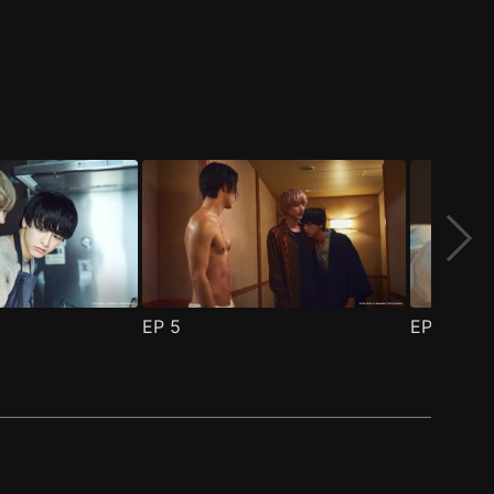
EP
5
EP
6