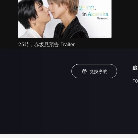
25時，赤坂見預告 Trailer
追
兌換序號
FO