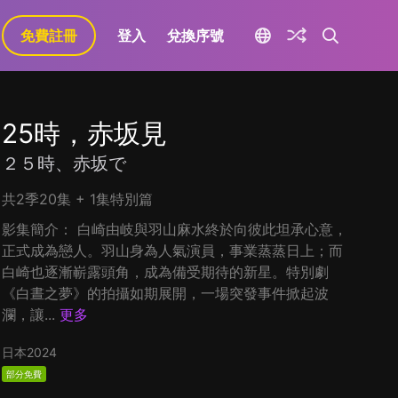
免費註冊
登入
兌換序號
25時，赤坂見
２５時、赤坂で
共2季20集 + 1集特別篇
影集簡介： 白崎由岐與羽山麻水終於向彼此坦承心意，
正式成為戀人。羽山身為人氣演員，事業蒸蒸日上；而
白崎也逐漸嶄露頭角，成為備受期待的新星。特別劇
《白晝之夢》的拍攝如期展開，一場突發事件掀起波
瀾，讓...
更多
日本
2024
部分免費