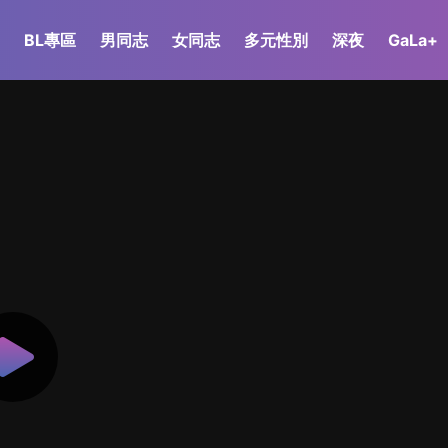
BL專區
男同志
女同志
多元性別
深夜
GaLa+