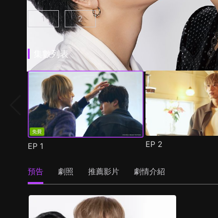
1
2
25時，赤坂見 第1集
25時，赤坂見 第2季 第1集
(
)
(
)
集數列表
免費
EP
2
EP
1
預告
劇照
推薦影片
劇情介紹