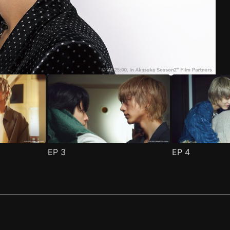
EP
3
EP
4