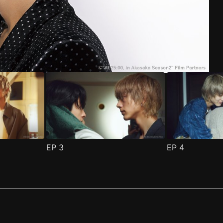
EP
3
EP
4