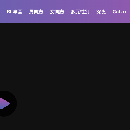
BL專區
男同志
女同志
多元性別
深夜
GaLa+