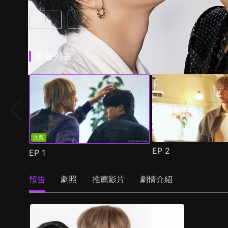
1
2
25時，赤坂見 第1集
25時，赤坂見 第2季 第1集
(
)
(
)
集數列表
免費
EP
2
EP
1
預告
劇照
推薦影片
劇情介紹