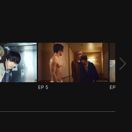
EP
5
EP
6