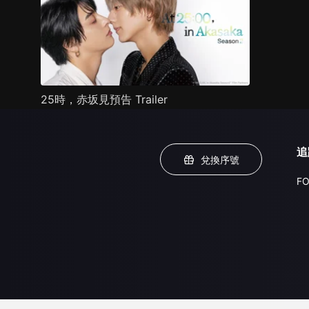
25時，赤坂見預告 Trailer
追
兌換序號
FO