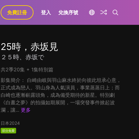
免費註冊
登入
兌換序號
25時，赤坂見
２５時、赤坂で
共2季20集 + 1集特別篇
影集簡介： 白崎由岐與羽山麻水終於向彼此坦承心意，
正式成為戀人。羽山身為人氣演員，事業蒸蒸日上；而
白崎也逐漸嶄露頭角，成為備受期待的新星。特別劇
《白晝之夢》的拍攝如期展開，一場突發事件掀起波
瀾，讓...
更多
日本
2024
部分免費