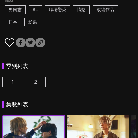
男同志
BL
職場戀愛
情慾
改編作品
日本
影集
季別列表
1
2
25時，赤坂見 第1集
25時，赤坂見 第2季 第1集
(
)
(
)
集數列表