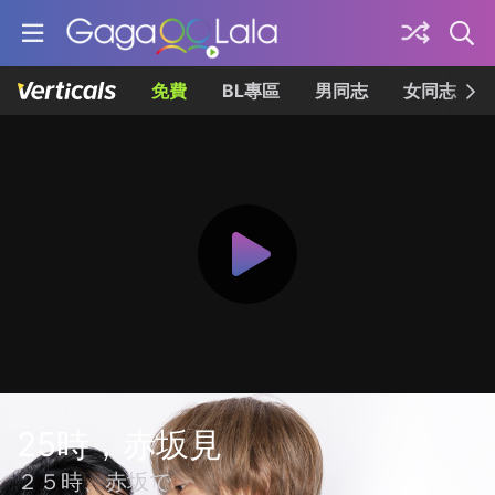
免費
BL專區
男同志
女同志
25時，赤坂見
２５時、赤坂で