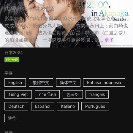
共2季20集 + 1集特別篇
影集簡介： 白崎由岐與羽山麻水終於向彼此坦承心意，正
式成為戀人。羽山身為人氣演員，事業蒸蒸日上；而白崎也
逐漸嶄露頭角，成為備受期待的新星。特別劇《白晝之夢》
的拍攝如期展開，一場突發事件掀起波瀾，讓...
更多
日本
2024
部分免費
字幕
English
繁體中文
简体中文
Bahasa Indonesia
Tiếng Việt
ภาษาไทย
한국어
français
Deutsch
Español
Italiano
Português
हिन्दी
標籤