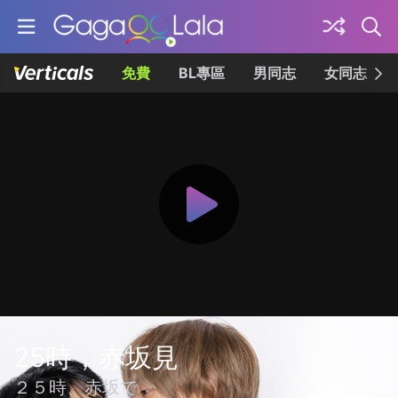
免費
BL專區
男同志
女同志
25時，赤坂見
２５時、赤坂で