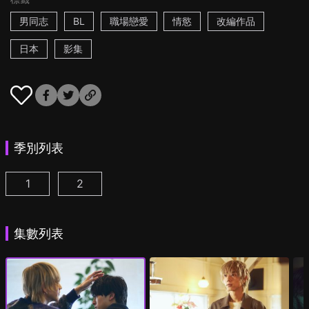
男同志
BL
職場戀愛
情慾
改編作品
日本
影集
季別列表
1
2
25時，赤坂見 第1集
25時，赤坂見 第2季 第1集
(
)
(
)
集數列表