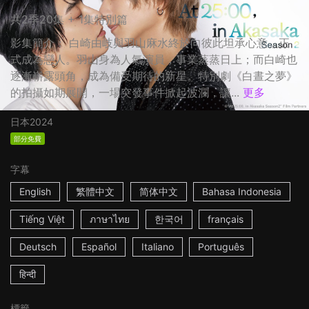
共2季20集 + 1集特別篇
影集簡介： 白崎由岐與羽山麻水終於向彼此坦承心意，正
式成為戀人。羽山身為人氣演員，事業蒸蒸日上；而白崎也
逐漸嶄露頭角，成為備受期待的新星。特別劇《白晝之夢》
的拍攝如期展開，一場突發事件掀起波瀾，讓...
更多
日本
2024
部分免費
字幕
English
繁體中文
简体中文
Bahasa Indonesia
Tiếng Việt
ภาษาไทย
한국어
français
Deutsch
Español
Italiano
Português
हिन्दी
標籤